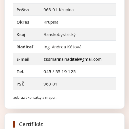
Pošta
963 01 Krupina
Okres
Krupina
Kraj
Banskobystrický
Riaditeľ
Ing. Andrea Kótová
E-mail
zssmarina.riaditel@gmail.com
Tel.
045 / 55 19 125
PSČ
963 01
zobraziť kontakty a mapu...
Certifikát