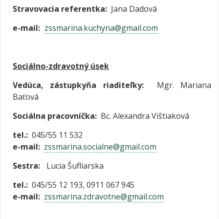
Stravovacia referentka:
Jana Dadová
e-mail:
zssmarina.kuchyna@gmail.com
Sociálno-zdravotný úsek
Vedúca,
zástupkyňa riaditeľky
:
Mgr. Mariana
Baťová
Sociálna pracovníčka:
Bc. Alexandra Vištiaková
tel.:
045/55 11 532
e-mail:
zssmarina.socialne@gmail.com
Sestra:
Lucia Šufliarska
tel.:
045/55 12 193, 0911 067 945
e-mail:
zssmarina.zdravotne@gmail.com