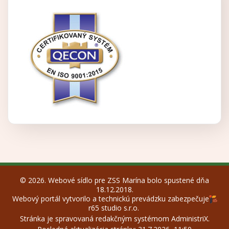
© 2026. Webové sídlo pre ZSS Marína bolo spustené dňa
18.12.2018.
Webový portál vytvorilo a technickú prevádzku zabezpečuje
r65 studio s.r.o.
Stránka je spravovaná redakčným systémom
AdministriX
.