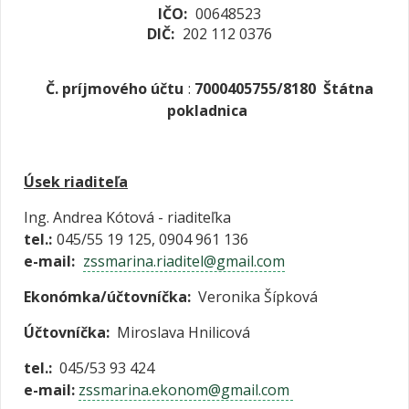
IČO:
00648523
DIČ:
202 112 0376
Č. príjmového účtu
:
7000405755/8180 Štátna
pokladnica
Úsek riaditeľa
Ing. Andrea Kótová - riaditeľka
tel.:
045/55 19 125, 0904 961 136
e-mail:
zssmarina.riaditel@gmail.com
Ekonómka/účtovníčka:
Veronika Šípková
Účtovníčka:
Miroslava Hnilicová
tel.:
045/53 93 424
e-mail:
zssmarina.ekonom@gmail.com