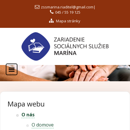
zssmarina.riaditel@gmail.com
|
045 / 55 19 125
Mapa stránky
Mapa webu
O nás
O domove