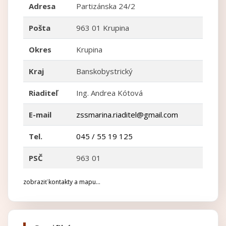
Adresa
Partizánska 24/2
Pošta
963 01 Krupina
Okres
Krupina
Kraj
Banskobystrický
Riaditeľ
Ing. Andrea Kótová
E-mail
zssmarina.riaditel@gmail.com
Tel.
045 / 55 19 125
PSČ
963 01
zobraziť kontakty a mapu...