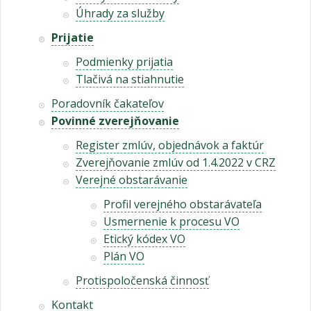
Úhrady za služby
Prijatie
Podmienky prijatia
Tlačivá na stiahnutie
Poradovník čakateľov
Povinné zverejňovanie
Register zmlúv, objednávok a faktúr
Zverejňovanie zmlúv od 1.4.2022 v CRZ
Verejné obstarávanie
Profil verejného obstarávateľa
Usmernenie k procesu VO
Etický kódex VO
Plán VO
Protispoločenská činnosť
Kontakt