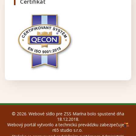
Certifikát
© 2026. Webové sídlo pre ZSS Marína bolo spustené dňa
18.12.2018.
Webový portál vytvorilo a technickú prevádzku zabezpečuje
r65 studio s.r.o.