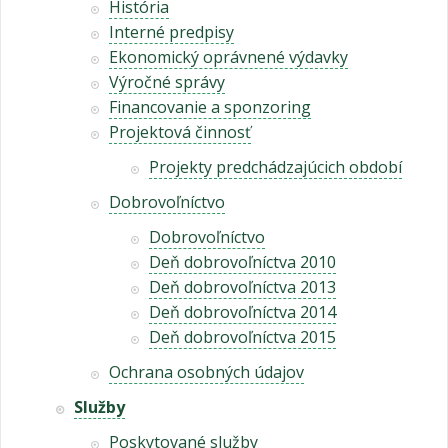
História
Interné predpisy
Ekonomický oprávnené výdavky
Výročné správy
Financovanie a sponzoring
Projektová činnosť
Projekty predchádzajúcich období
Dobrovoľníctvo
Dobrovoľníctvo
Deň dobrovoľníctva 2010
Deň dobrovoľníctva 2013
Deň dobrovoľníctva 2014
Deň dobrovoľníctva 2015
Ochrana osobných údajov
Služby
Poskytované služby