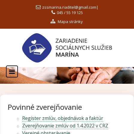
zssmarina.riaditel@gmail.com
|
045 / 55 19 125
Mapa stránky
Povinné zverejňovanie
Register zmlúv, objednávok a faktúr
Zverejňovanie zmlúv od 1.4.2022 v CRZ
Verejné obstarávanie