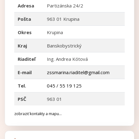
Adresa
Partizánska 24/2
Pošta
963 01 Krupina
Okres
Krupina
Kraj
Banskobystrický
Riaditeľ
Ing. Andrea Kótová
E-mail
zssmarina.riaditel@gmail.com
Tel.
045 / 55 19 125
PSČ
963 01
zobraziť kontakty a mapu...